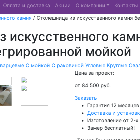
Оплата и доставка
Акции
О компании
Контакты
енного камня
/
Столешница из искусственного камня бе
з искусственного кам
тегрированной мойкой
Кварцевые
С мойкой
С раковиной
Угловые
Круглые
Ова
Цена за проект:
от
84 500
руб.
Заказать
Гарантия 12 месяцев
Доставка и установк
Изготовление от 2-х
Замер бесплатный!