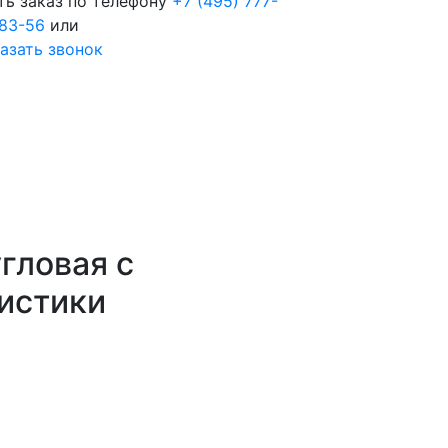
ть заказ по телефону
+7 (495) 777-
83-56
или
азать звонок
гловая с
истики