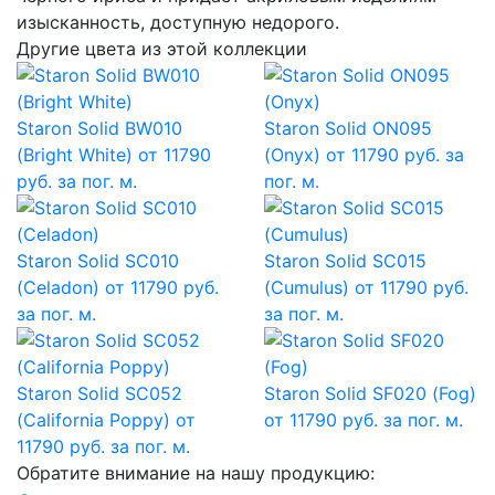
изысканность, доступную недорого.
Другие цвета из этой коллекции
Staron Solid BW010
Staron Solid ON095
(Bright White)
от 11790
(Onyx)
от 11790 руб. за
руб. за пог. м.
пог. м.
Staron Solid SC010
Staron Solid SC015
(Celadon)
от 11790 руб.
(Cumulus)
от 11790 руб.
за пог. м.
за пог. м.
Staron Solid SC052
Staron Solid SF020 (Fog)
(California Poppy)
от
от 11790 руб. за пог. м.
11790 руб. за пог. м.
Обратите внимание на нашу продукцию: