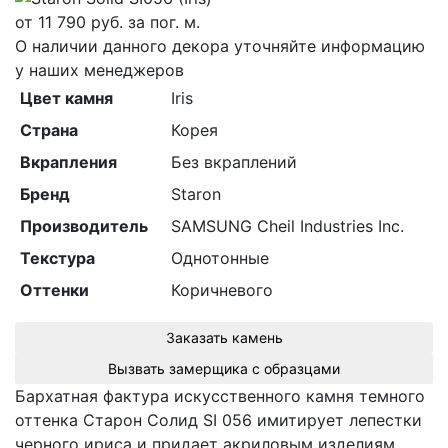
от
11 790
руб. за пог. м.
О наличии данного декора уточняйте информацию
у наших менеджеров
Цвет камня
Iris
Страна
Корея
Вкрапления
Без вкраплений
Бренд
Staron
Производитель
SAMSUNG Cheil Industries Inc.
Текстура
Однотонные
Оттенки
Коричневого
Заказать камень
Вызвать замерщика с образцами
Бархатная фактура искусственного камня темного
оттенка Cтарон Cолид SI 056 имитирует лепестки
черного ириса и придает акриловым изделиям